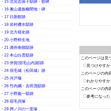
・15 北見志保子邸跡・歌碑
・16 兼山遺族幽閉地・碑
・17 日新館跡
・18 岩村礫水邸跡
・19 北方様史跡
・20 小野梓生地
・21 酒井南嶺邸跡
・22 本山白雲邸跡
このページは見
・23 伊賀(宿毛山内)邸跡
見つけやすか
・24 宿毛城（松田城）跡
このページの内
・25 河戸堰
わかりやすか
・26 竹内綱・吉田茂邸跡
このページの内
・27 小野義一邸跡
参考になった
・28 宿毛貝塚
・29 押ノ川の一里塚