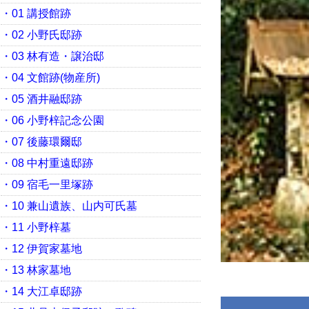
・01 講授館跡
・02 小野氏邸跡
・03 林有造・譲治邸
・04 文館跡(物産所)
・05 酒井融邸跡
・06 小野梓記念公園
・07 後藤環爾邸
・08 中村重遠邸跡
・09 宿毛一里塚跡
・10 兼山遺族、山内可氏墓
・11 小野梓墓
・12 伊賀家墓地
・13 林家墓地
・14 大江卓邸跡