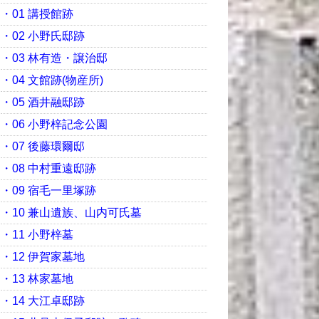
・01 講授館跡
・02 小野氏邸跡
・03 林有造・譲治邸
・04 文館跡(物産所)
・05 酒井融邸跡
・06 小野梓記念公園
・07 後藤環爾邸
・08 中村重遠邸跡
・09 宿毛一里塚跡
・10 兼山遺族、山内可氏墓
・11 小野梓墓
・12 伊賀家墓地
・13 林家墓地
・14 大江卓邸跡