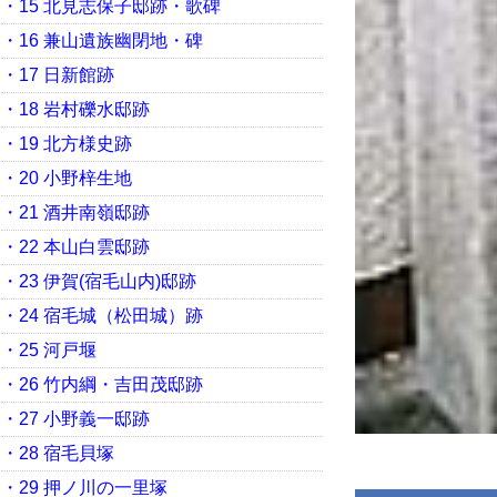
・15 北見志保子邸跡・歌碑
・16 兼山遺族幽閉地・碑
・17 日新館跡
・18 岩村礫水邸跡
・19 北方様史跡
・20 小野梓生地
・21 酒井南嶺邸跡
・22 本山白雲邸跡
・23 伊賀(宿毛山内)邸跡
・24 宿毛城（松田城）跡
・25 河戸堰
・26 竹内綱・吉田茂邸跡
・27 小野義一邸跡
・28 宿毛貝塚
・29 押ノ川の一里塚