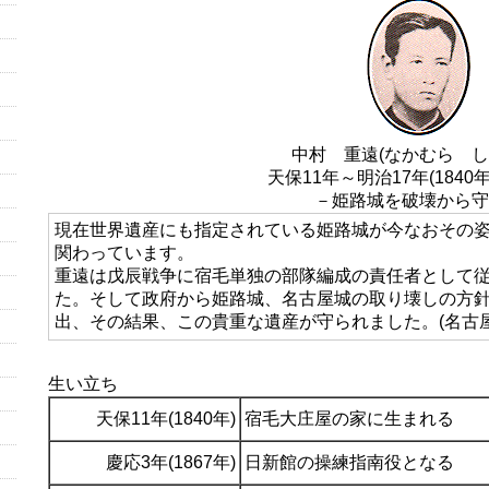
中村 重遠(なかむら し
天保11年～明治17年(1840年
－姫路城を破壊から守
現在世界遺産にも指定されている姫路城が今なおその
関わっています。
重遠は戊辰戦争に宿毛単独の部隊編成の責任者として
た。そして政府から姫路城、名古屋城の取り壊しの方
出、その結果、この貴重な遺産が守られました。(名古
生い立ち
天保11年(1840年)
宿毛大庄屋の家に生まれる
慶応3年(1867年)
日新館の操練指南役となる