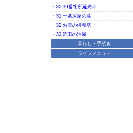
・30 39番礼所延光寺
・31 一条房家の墓
・32 お雪の供養塔
・33 浜田の泊屋
暮らし・手続き
ライフメニュー