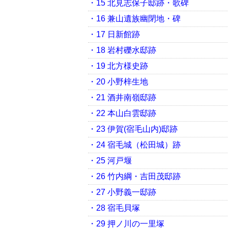
・15 北見志保子邸跡・歌碑
・16 兼山遺族幽閉地・碑
・17 日新館跡
・18 岩村礫水邸跡
・19 北方様史跡
・20 小野梓生地
・21 酒井南嶺邸跡
・22 本山白雲邸跡
・23 伊賀(宿毛山内)邸跡
・24 宿毛城（松田城）跡
・25 河戸堰
・26 竹内綱・吉田茂邸跡
・27 小野義一邸跡
・28 宿毛貝塚
・29 押ノ川の一里塚