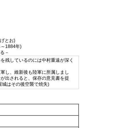
げとお)
～1884年)
る－
姿を残しているのには中村重遠が深く
従軍し、維新後も陸軍に所属しまし
針が出されると、保存の意見書を提
屋城はその後空襲で焼失)