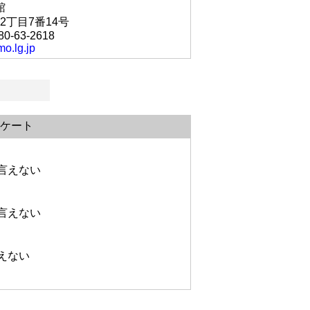
館
2丁目7番14号
80-63-2618
mo.lg.jp
ケート
言えない
言えない
えない