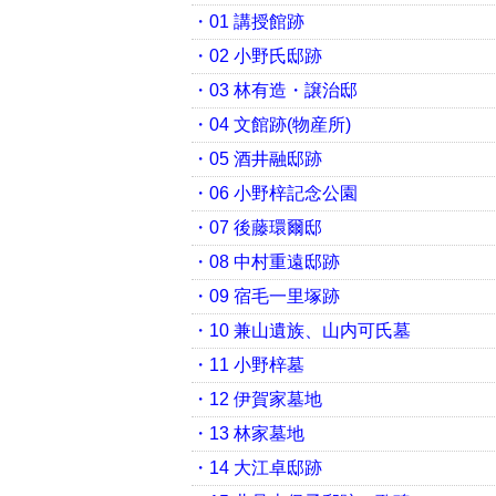
・01 講授館跡
・02 小野氏邸跡
・03 林有造・譲治邸
・04 文館跡(物産所)
・05 酒井融邸跡
・06 小野梓記念公園
・07 後藤環爾邸
・08 中村重遠邸跡
・09 宿毛一里塚跡
・10 兼山遺族、山内可氏墓
・11 小野梓墓
・12 伊賀家墓地
・13 林家墓地
・14 大江卓邸跡