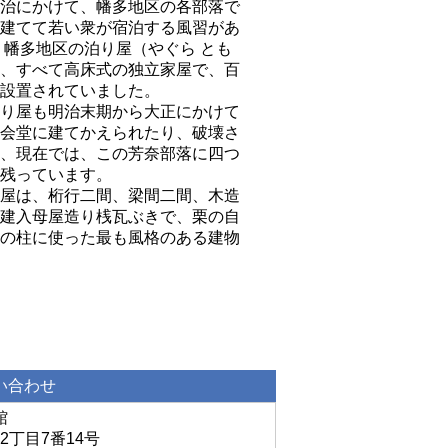
治にかけて、幡多地区の各部落で
建てて若い衆が宿泊する風習があ
 幡多地区の泊り屋（やぐら とも
、すべて高床式の独立家屋で、百
設置されていました。
り屋も明治末期から大正にかけて
会堂に建てかえられたり、破壊さ
、現在では、この芳奈部落に四つ
残っています。
屋は、桁行二間、梁間二間、木造
建入母屋造り桟瓦ぶきで、栗の自
の柱に使った最も風格のある建物
い合わせ
館
2丁目7番14号