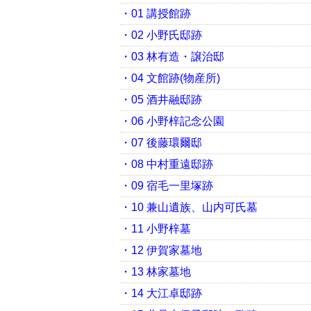
・01 講授館跡
・02 小野氏邸跡
・03 林有造・譲治邸
・04 文館跡(物産所)
・05 酒井融邸跡
・06 小野梓記念公園
・07 後藤環爾邸
・08 中村重遠邸跡
・09 宿毛一里塚跡
・10 兼山遺族、山内可氏墓
・11 小野梓墓
・12 伊賀家墓地
・13 林家墓地
・14 大江卓邸跡