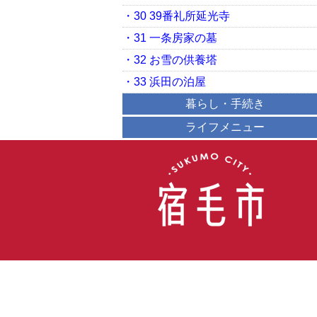
・30 39番礼所延光寺
・31 一条房家の墓
・32 お雪の供養塔
・33 浜田の泊屋
暮らし・手続き
ライフメニュー