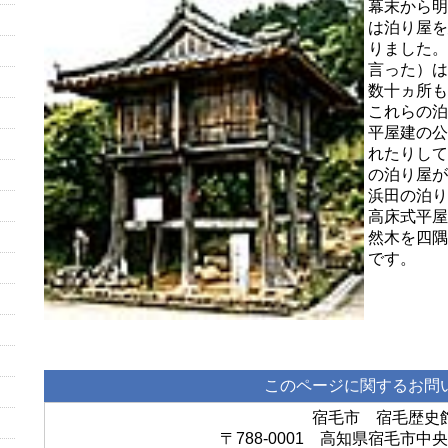
幕末から明
は泊り屋を
りました。
言った）は
数十ヵ所も
これらの泊
平屋建の公
れたりして
の泊り屋が
浜田の泊り
高床式平屋
然木を四隅
です。
このページに関するお問
宿毛市 宿毛歴史
〒788-0001 高知県宿毛市中央