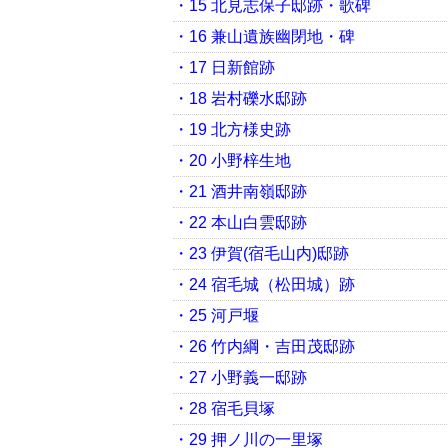
・15 北見志保子邸跡・歌碑
・16 兼山遺族幽閉地・碑
・17 日新館跡
・18 岩村礫水邸跡
・19 北方様史跡
・20 小野梓生地
・21 酒井南嶺邸跡
・22 本山白雲邸跡
・23 伊賀(宿毛山内)邸跡
・24 宿毛城（松田城）跡
・25 河戸堰
・26 竹内綱・吉田茂邸跡
・27 小野義一邸跡
・28 宿毛貝塚
・29 押ノ川の一里塚