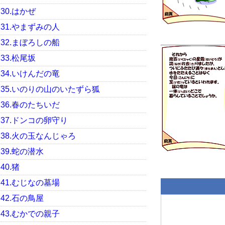
30.はかぜ
31.やまずみの人
32.まぼろしの船
33.松尾坂
34.いけんだの竜
35.いのりの山のいたずら狐
36.春のたちいだ
37.ドンコの卵守り
38.火の玉なんじゃろ
39.蛇の潜水
40.猪
41.むじなの墓場
42.石の鳥屋
43.むかでの親子