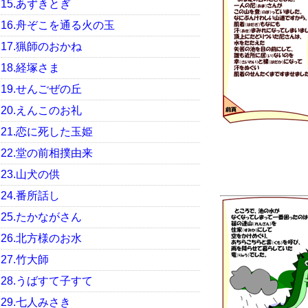
15.あずきとぎ
16.舟ぞこを通る火の玉
17.猟師のおかね
18.経塚さま
19.せんごぜの丘
20.えんこのお礼
21.恋に死した玉姫
22.堂の前相撲由来
23.山犬の供
24.番所話し
25.たかながさん
26.北方様のお水
27.竹大師
28.うばすて子すて
29.七人みさき