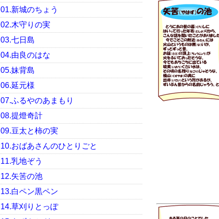
01.新城のちょう
02.木守りの実
03.七日島
04.由良のはな
05.妹背島
06.延元様
07.ふるやのあまもり
08.提燈奇計
09.豆太と柿の実
10.おばあさんのひとりごと
11.乳地ぞう
12.矢筈の池
13.白ペン黒ペン
14.草刈りとっぽ